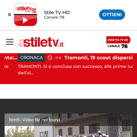
Stile TV HD
OTTIENI
Canale 78
Incidente agricolo nel Cilento: trattore si ribalta, muore 71enne
Tramonti, 19 scout dispersi in montagna salvati dai vigili del fuoco
CRONACA
15:14
e
TRAMONTI. Si è conclusa con successo, alle prime luci
dell’al...
html5: Video file not found