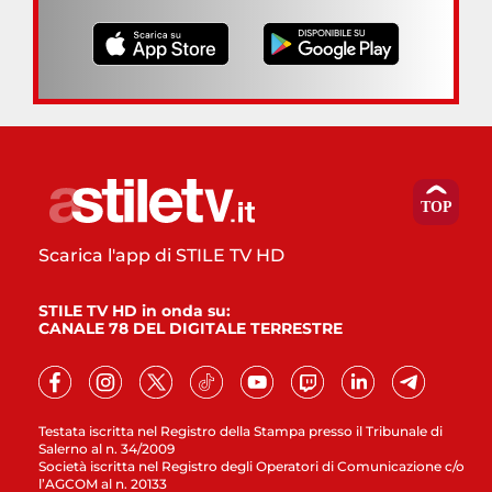
Scarica l'app di STILE TV HD
STILE TV HD in onda su:
CANALE 78 DEL DIGITALE TERRESTRE
Testata iscritta nel Registro della Stampa presso il Tribunale di
Salerno al n. 34/2009
Società iscritta nel Registro degli Operatori di Comunicazione c/o
l’AGCOM al n. 20133