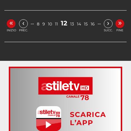
«
»
‹
›
12
…
…
8
9
10
11
13
14
15
16
INIZIO
PREC.
SUCC.
FINE
SCARICA
L’APP