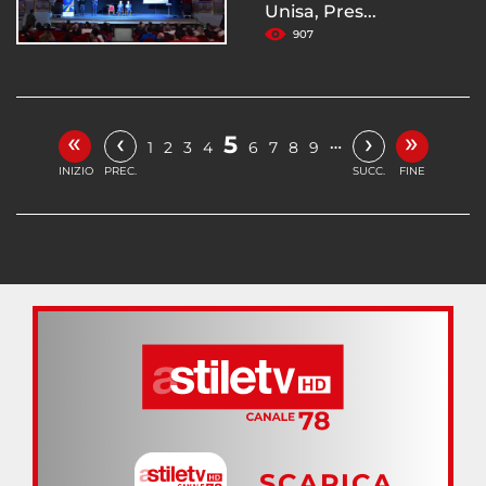
Unisa, Pres...
907
«
»
‹
›
5
…
1
2
3
4
6
7
8
9
INIZIO
PREC.
SUCC.
FINE
SCARICA