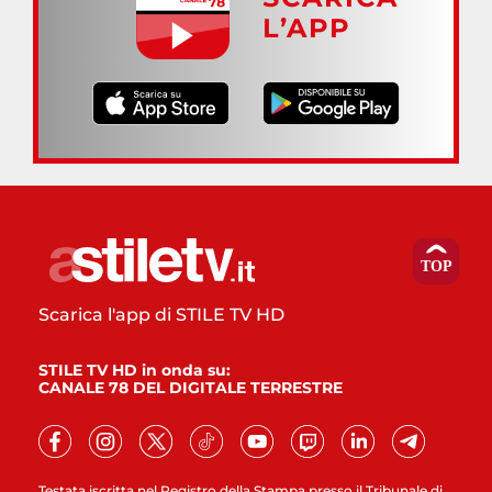
L’APP
Scarica l'app di STILE TV HD
STILE TV HD in onda su:
CANALE 78 DEL DIGITALE TERRESTRE
Testata iscritta nel Registro della Stampa presso il Tribunale di