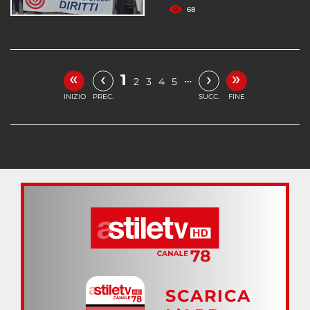
68
«
»
‹
›
1
…
2
3
4
5
INIZIO
PREC.
SUCC.
FINE
SCARICA