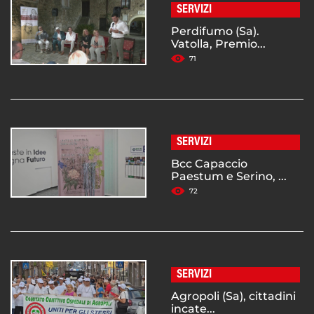
SERVIZI
Perdifumo (Sa).
Vatolla, Premio...
71
SERVIZI
Bcc Capaccio
Paestum e Serino, ...
72
SERVIZI
Agropoli (Sa), cittadini
incate...