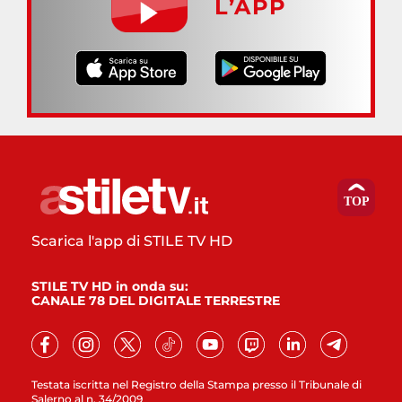
L’APP
Scarica l'app di STILE TV HD
STILE TV HD in onda su:
CANALE 78 DEL DIGITALE TERRESTRE
Testata iscritta nel Registro della Stampa presso il Tribunale di
Salerno al n. 34/2009