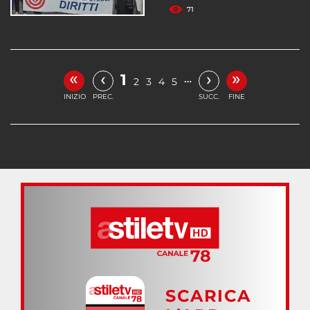
71
«
»
‹
›
1
…
2
3
4
5
INIZIO
PREC.
SUCC.
FINE
SCARICA