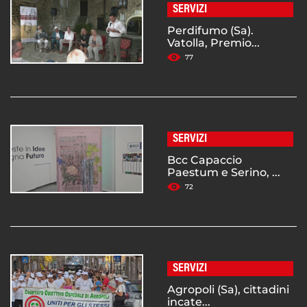
SERVIZI
Perdifumo (Sa).
Vatolla, Premio...
77
SERVIZI
Bcc Capaccio
Paestum e Serino, ...
72
SERVIZI
Agropoli (Sa), cittadini
incate...