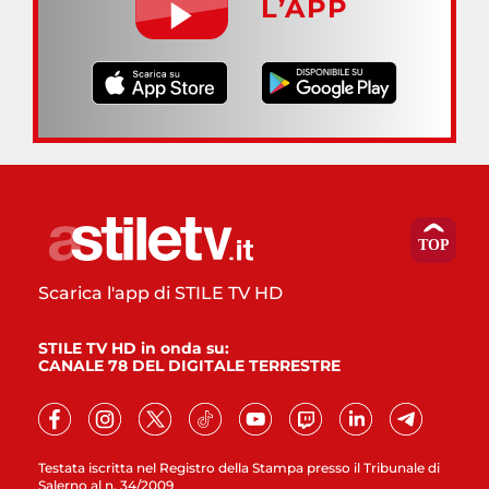
L’APP
Scarica l'app di STILE TV HD
STILE TV HD in onda su:
CANALE 78 DEL DIGITALE TERRESTRE
Testata iscritta nel Registro della Stampa presso il Tribunale di
Salerno al n. 34/2009