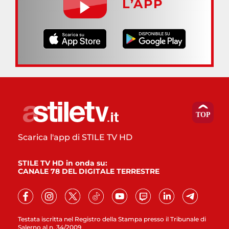
L’APP
Scarica l'app di STILE TV HD
STILE TV HD in onda su:
CANALE 78 DEL DIGITALE TERRESTRE
Testata iscritta nel Registro della Stampa presso il Tribunale di
Salerno al n. 34/2009