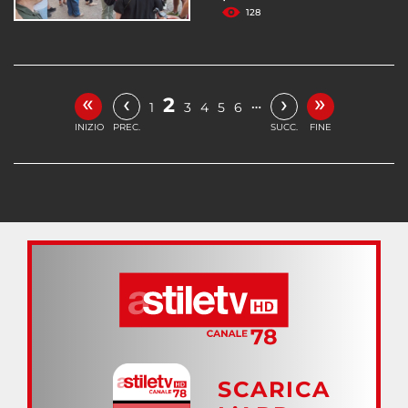
128
«
»
‹
›
2
…
1
3
4
5
6
INIZIO
PREC.
SUCC.
FINE
SCARICA