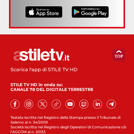
Scarica l'app di STILE TV HD
STILE TV HD in onda su:
CANALE 78 DEL DIGITALE TERRESTRE
Testata iscritta nel Registro della Stampa presso il Tribunale di
Salerno al n. 34/2009
Società iscritta nel Registro degli Operatori di Comunicazione c/o
l’AGCOM al n. 20133