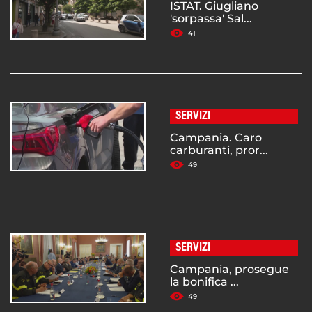
ISTAT. Giugliano
'sorpassa' Sal...
41
SERVIZI
Campania. Caro
carburanti, pror...
49
SERVIZI
Campania, prosegue
la bonifica ...
49