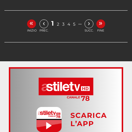
«
»
‹
›
1
…
2
3
4
5
INIZIO
PREC.
SUCC.
FINE
SCARICA
L’APP