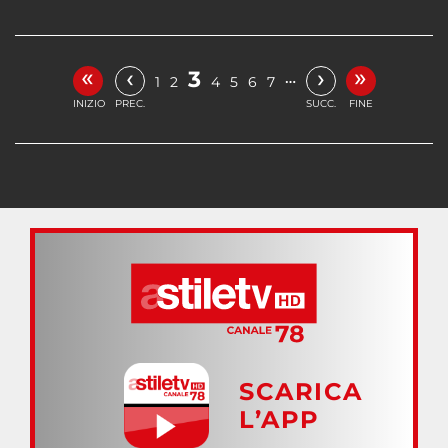
«
»
‹
›
3
…
1
2
4
5
6
7
INIZIO
PREC.
SUCC.
FINE
SCARICA
L’APP