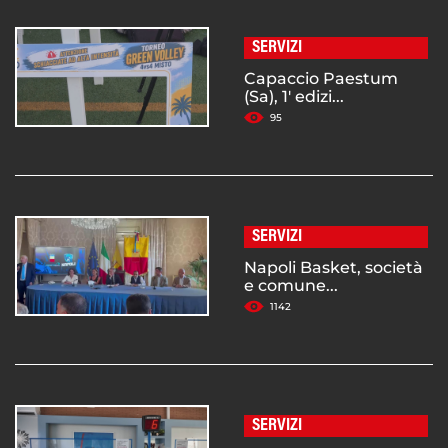
SERVIZI
Capaccio Paestum
(Sa), 1' edizi...
95
SERVIZI
Napoli Basket, società
e comune...
1142
SERVIZI