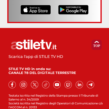
Scarica l'app di STILE TV HD
STILE TV HD in onda su:
CANALE 78 DEL DIGITALE TERRESTRE
Testata iscritta nel Registro della Stampa presso il Tribunale di
Salerno al n. 34/2009
Società iscritta nel Registro degli Operatori di Comunicazione c/o
l’AGCOM al n. 20133