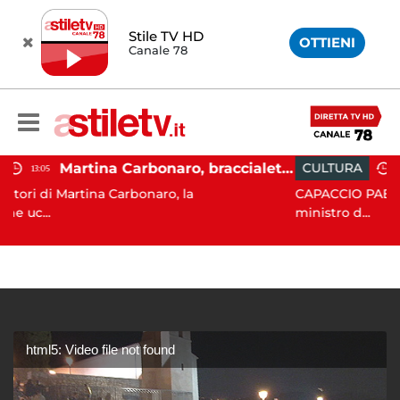
Stile TV HD
OTTIENI
Canale 78
Martina Carbonaro, braccialetto elettronico per i genitori della 14enne uccisa dall'ex
CULTURA
10:54
rbonaro, la
CAPACCIO PAESTUM. Il Codancos lanc
ministro d...
html5: Video file not found