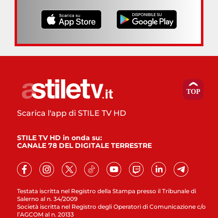
Scarica l'app di STILE TV HD
STILE TV HD in onda su:
CANALE 78 DEL DIGITALE TERRESTRE
Testata iscritta nel Registro della Stampa presso il Tribunale di
Salerno al n. 34/2009
Società iscritta nel Registro degli Operatori di Comunicazione c/o
l’AGCOM al n. 20133