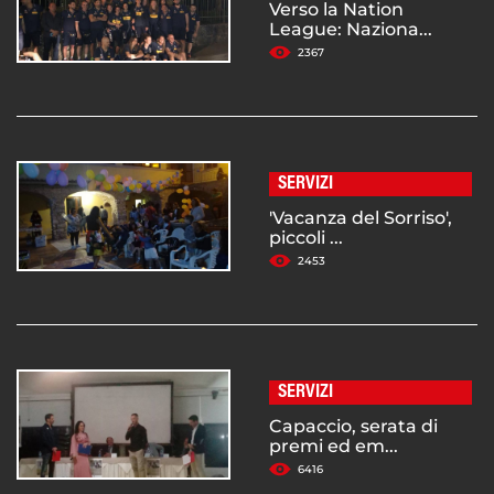
Verso la Nation
League: Naziona...
2367
SERVIZI
'Vacanza del Sorriso',
piccoli ...
2453
SERVIZI
Capaccio, serata di
premi ed em...
6416