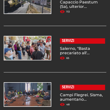
Capaccio Paestum
(Sa), ulterior...
113
SERVIZI
Salerno, "Basta
precariato all'...
65
SERVIZI
Campi Flegrei. Sisma,
aumentano...
48