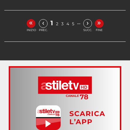
«
»
‹
›
1
…
2
3
4
5
INIZIO
PREC.
SUCC.
FINE
SCARICA
L’APP