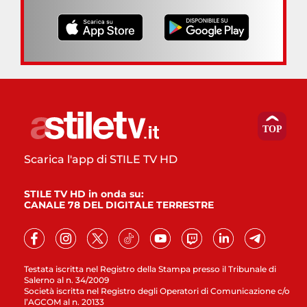
Scarica l'app di STILE TV HD
STILE TV HD in onda su:
CANALE 78 DEL DIGITALE TERRESTRE
Testata iscritta nel Registro della Stampa presso il Tribunale di
Salerno al n. 34/2009
Società iscritta nel Registro degli Operatori di Comunicazione c/o
l’AGCOM al n. 20133