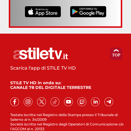
Scarica l'app di STILE TV HD
STILE TV HD in onda su:
CANALE 78 DEL DIGITALE TERRESTRE
Testata iscritta nel Registro della Stampa presso il Tribunale di
Salerno al n. 34/2009
Società iscritta nel Registro degli Operatori di Comunicazione c/o
l’AGCOM al n. 20133