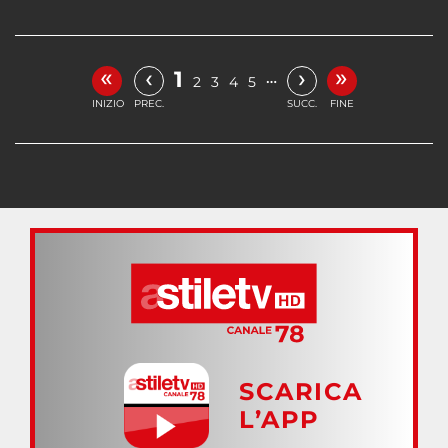
«
»
‹
›
1
…
2
3
4
5
INIZIO
PREC.
SUCC.
FINE
SCARICA
L’APP