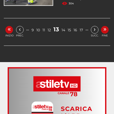
304
«
»
‹
›
13
…
…
9
10
11
12
14
15
16
17
INIZIO
PREC.
SUCC.
FINE
SCARICA