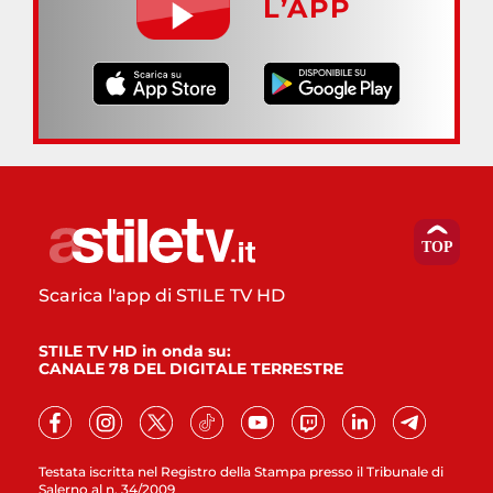
L’APP
Scarica l'app di STILE TV HD
STILE TV HD in onda su:
CANALE 78 DEL DIGITALE TERRESTRE
Testata iscritta nel Registro della Stampa presso il Tribunale di
Salerno al n. 34/2009