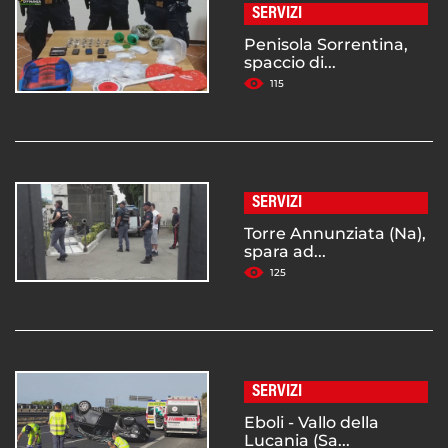
SERVIZI
Penisola Sorrentina,
spaccio di...
115
SERVIZI
Torre Annunziata (Na),
spara ad...
125
SERVIZI
Eboli - Vallo della
Lucania (Sa...