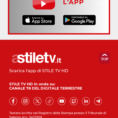
L’APP
Scarica l'app di STILE TV HD
STILE TV HD in onda su:
CANALE 78 DEL DIGITALE TERRESTRE
Testata iscritta nel Registro della Stampa presso il Tribunale di
Salerno al n. 34/2009