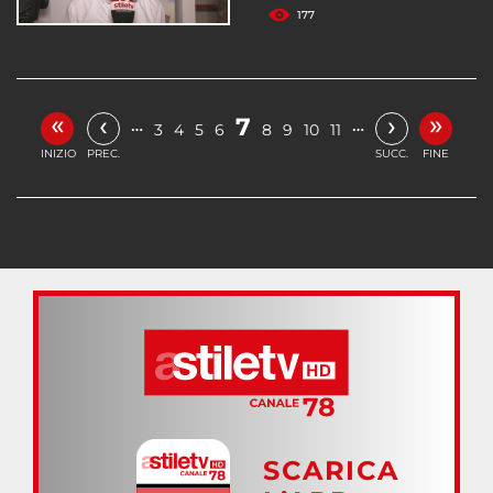
177
«
»
‹
›
7
…
…
3
4
5
6
8
9
10
11
INIZIO
PREC.
SUCC.
FINE
SCARICA