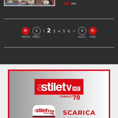
204
«
»
‹
›
2
…
1
3
4
5
6
INIZIO
PREC.
SUCC.
FINE
SCARICA