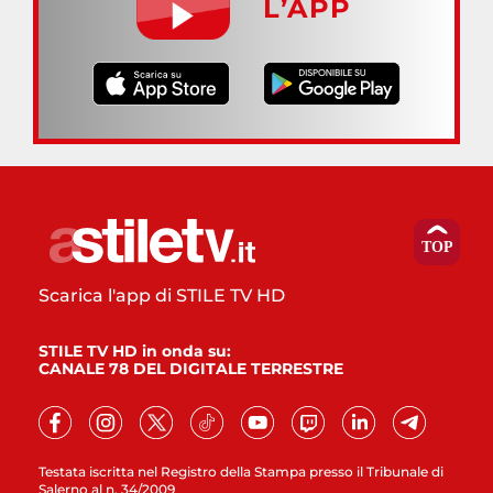
L’APP
Scarica l'app di STILE TV HD
STILE TV HD in onda su:
CANALE 78 DEL DIGITALE TERRESTRE
Testata iscritta nel Registro della Stampa presso il Tribunale di
Salerno al n. 34/2009