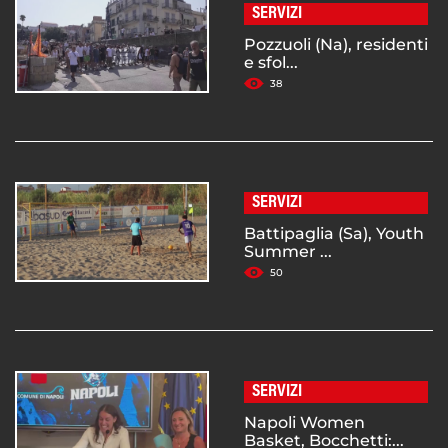
SERVIZI
Pozzuoli (Na), residenti
e sfol...
38
SERVIZI
Battipaglia (Sa), Youth
Summer ...
50
SERVIZI
Napoli Women
Basket, Bocchetti:...