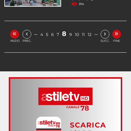
314
«
»
‹
›
8
…
…
4
5
6
7
9
10
11
12
INIZIO
PREC.
SUCC.
FINE
SCARICA