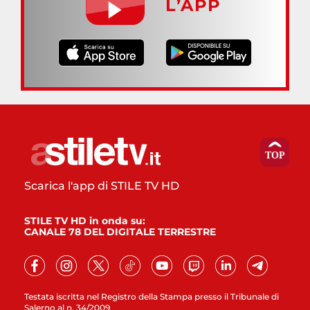
L’APP
Scarica l'app di STILE TV HD
STILE TV HD in onda su:
CANALE 78 DEL DIGITALE TERRESTRE
Testata iscritta nel Registro della Stampa presso il Tribunale di
Salerno al n. 34/2009