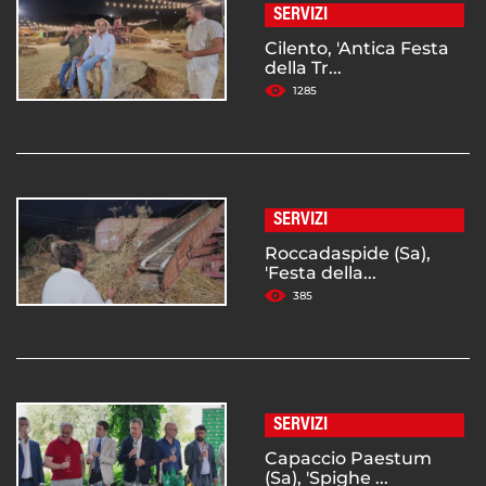
SERVIZI
Cilento, 'Antica Festa
della Tr...
1285
SERVIZI
Roccadaspide (Sa),
'Festa della...
385
SERVIZI
Capaccio Paestum
(Sa), 'Spighe ...