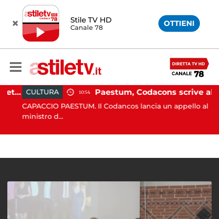
Stile TV HD
OTTIENI
Canale 78
Martina Carbonaro, braccialetto elettronico per i genitori della 14enne uccisa dall'ex
Paestum, Codacons scrive al ministro Giuli: "Rilanciare scavi dell'Anfiteatro nell'area archeologica"
CULTURA
10:54
CAPACCIO PAESTUM. Il Codancos lancia un appello al
ministro d...