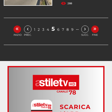
288
«
»
‹
›
5
…
1
2
3
4
6
7
8
9
INIZIO
PREC.
SUCC.
FINE
SCARICA