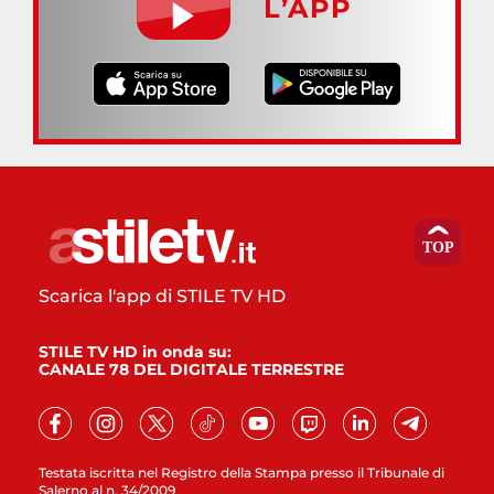
L’APP
Scarica l'app di STILE TV HD
STILE TV HD in onda su:
CANALE 78 DEL DIGITALE TERRESTRE
Testata iscritta nel Registro della Stampa presso il Tribunale di
Salerno al n. 34/2009