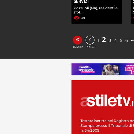
SERVIZI
Pozzuoli (Na), residenti e
sfol...
39
«
‹
2
1
3
4
5
6
INIZIO
PREC.
Testata iscritta nel Registro de
Stampa presso il Tribunale di 
n. 34/2009