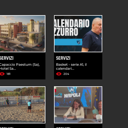
SERVIZI
SERVIZI
Capaccio Paestum (Sa),
Basket - serie A1, il
Hotel Sa...
calendari...
181
204