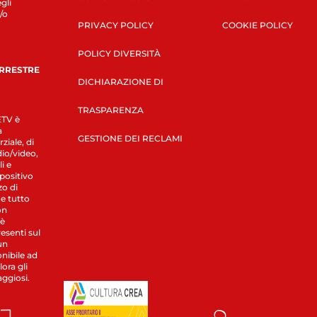
gli
/o
PRIVACY POLICY
COOKIE POLICY
POLICY DIVERSITÀ
ERRESTRE
DICHIARAZIONE DI
TRASPARENZA
LETV è
a
GESTIONE DEI RECLAMI
ziale, di
dio/video,
i e
spositivo
zo di
 e tutto
on
 è
esenti sul
un
nibile ad
ora gli
aggiosi.