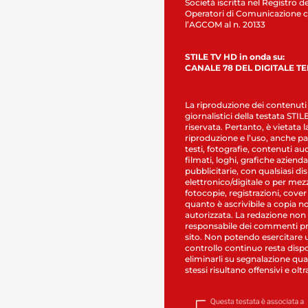
Società iscritta nel Registro de
Operatori di Comunicazione c
l’AGCOM al n. 20133
STILE TV HD in onda su:
CANALE 78 DEL DIGITALE T
La riproduzione dei contenuti
giornalistici della testata STI
riservata. Pertanto, è vietata l
riproduzione e l’uso, anche par
testi, fotografie, contenuti au
filmati, loghi, grafiche aziendal
pubblicitarie, con qualsiasi di
elettronico/digitale o per mez
fotocopie, registrazioni, cover
quanto è ascrivibile a copia n
autorizzata. La redazione non
responsabile dei commenti pr
sito. Non potendo esercitare 
controllo continuo resta dispo
eliminarli su segnalazione qual
stessi risultano offensivi e oltr