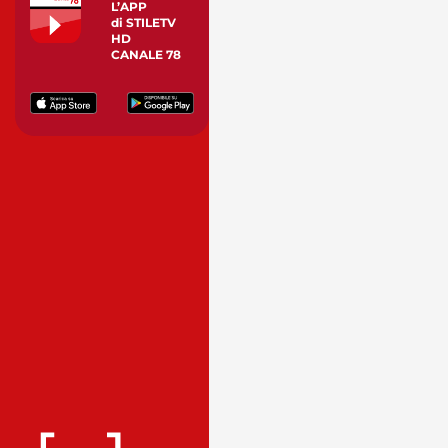
L’APP
di STILETV
HD
CANALE 78