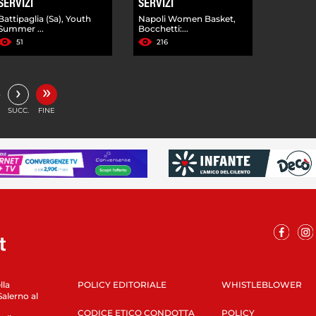
SERVIZI
SERVIZI
Battipaglia (Sa), Youth
Napoli Women Basket,
Summer ...
Bocchetti:...
51
216
»
›
…
SUCC.
FINE
lla
POLICY EDITORIALE
WHISTLEBLOWER
Salerno al
CODICE ETICO CONDOTTA
POLICY