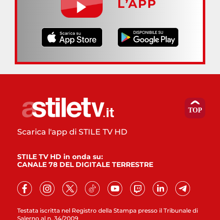
L’APP
Scarica l'app di STILE TV HD
STILE TV HD in onda su:
CANALE 78 DEL DIGITALE TERRESTRE
Testata iscritta nel Registro della Stampa presso il Tribunale di
Salerno al n. 34/2009