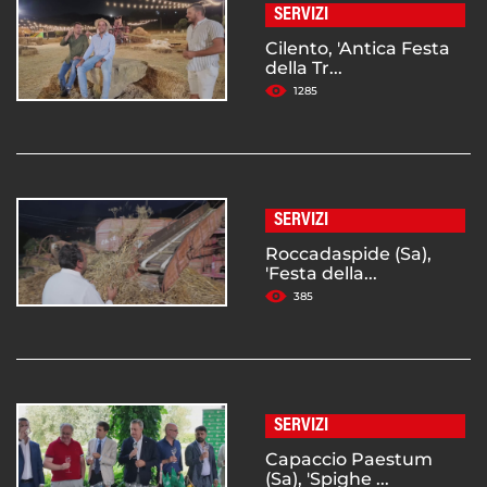
SERVIZI
Cilento, 'Antica Festa
della Tr...
1285
SERVIZI
Roccadaspide (Sa),
'Festa della...
385
SERVIZI
Capaccio Paestum
(Sa), 'Spighe ...