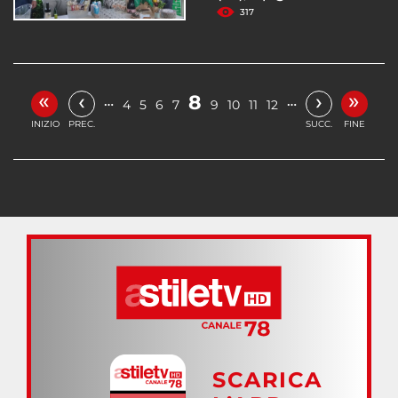
317
«
»
‹
›
8
…
…
4
5
6
7
9
10
11
12
INIZIO
PREC.
SUCC.
FINE
SCARICA