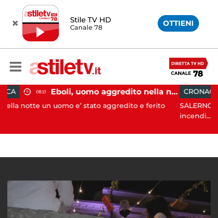
Stile TV HD
OTTIENI
Canale 78
Eboli, uomo aggredito nella notte: indagini in corso
CRONACA
08:09
mo e’ stato aggredito e ferito
SALERNO. L’ANPANA OFFICIAL
incendi...