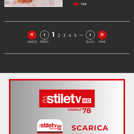
748
«
»
‹
›
1
…
2
3
4
5
INIZIO
PREC.
SUCC.
FINE
SCARICA