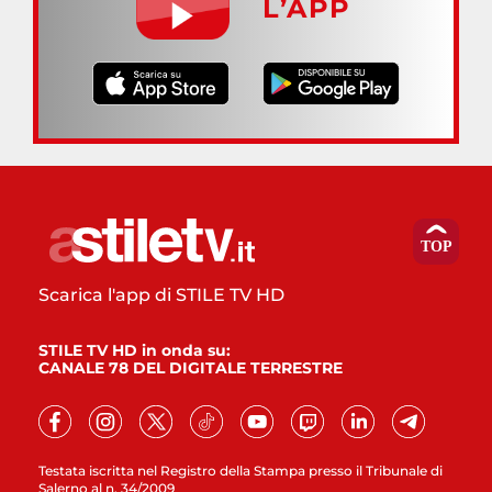
L’APP
Scarica l'app di STILE TV HD
STILE TV HD in onda su:
CANALE 78 DEL DIGITALE TERRESTRE
Testata iscritta nel Registro della Stampa presso il Tribunale di
Salerno al n. 34/2009