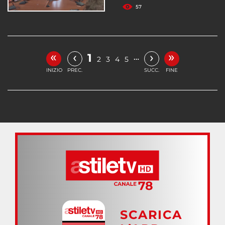
57
«
»
‹
›
1
…
2
3
4
5
INIZIO
PREC.
SUCC.
FINE
SCARICA