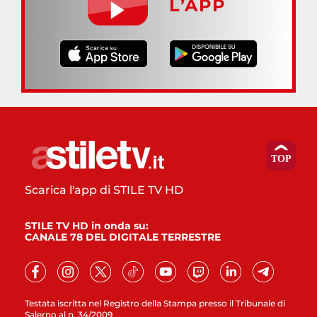
L’APP
Scarica l'app di STILE TV HD
STILE TV HD in onda su:
CANALE 78 DEL DIGITALE TERRESTRE
Testata iscritta nel Registro della Stampa presso il Tribunale di
Salerno al n. 34/2009