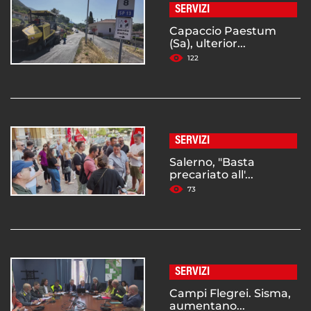
SERVIZI
Capaccio Paestum
(Sa), ulterior...
122
SERVIZI
Salerno, "Basta
precariato all'...
73
SERVIZI
Campi Flegrei. Sisma,
aumentano...