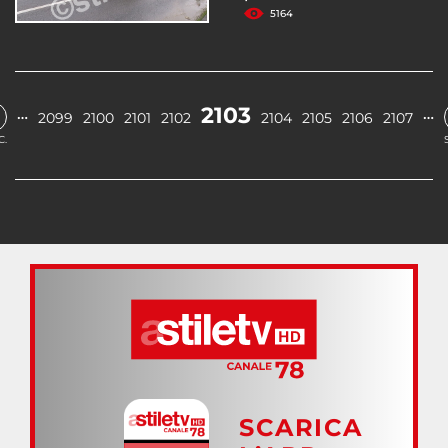
5164
2103
…
…
2099
2100
2101
2102
2104
2105
2106
2107
C.
SCARICA