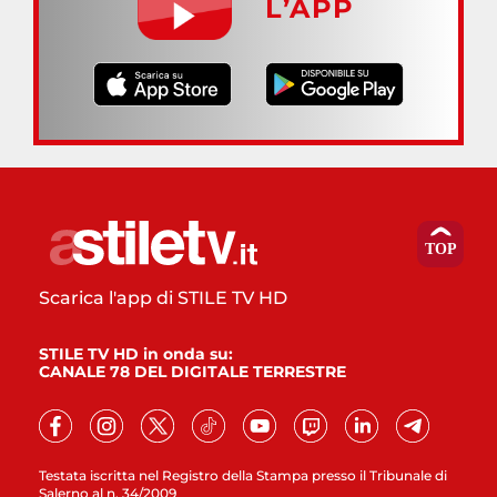
L’APP
Scarica l'app di STILE TV HD
STILE TV HD in onda su:
CANALE 78 DEL DIGITALE TERRESTRE
Testata iscritta nel Registro della Stampa presso il Tribunale di
Salerno al n. 34/2009