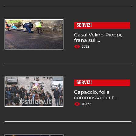
SERVIZI
Casal Velino-Pioppi,
frana sull...
3763
SERVIZI
Capaccio, folla
commossa per l'...
10377