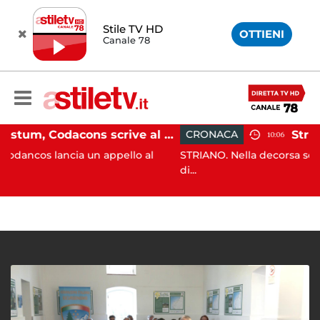
Stile TV HD
OTTIENI
Canale 78
Paestum, Codacons scrive al ministro Giuli: "Rilanciare scavi dell'Anfiteatro nell'area archeologica"
CRONACA
10:06
a un appello al
STRIANO. Nella decorsa serata i Carabinier
di...