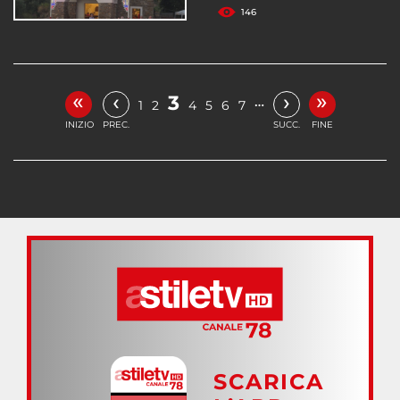
146
«
»
‹
›
3
…
1
2
4
5
6
7
INIZIO
PREC.
SUCC.
FINE
SCARICA