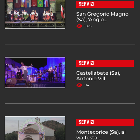
SERVIZI
San Gregorio Magno
(Sa), 'Angio...
1075
SERVIZI
Castellabate (Sa),
Antonio Vill...
114
SERVIZI
Montecorice (Sa), al
via festa ...