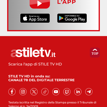
L’APP
Scarica l'app di STILE TV HD
STILE TV HD in onda su:
CANALE 78 DEL DIGITALE TERRESTRE
Testata iscritta nel Registro della Stampa presso il Tribunale di
Salerno al n. 34/2009