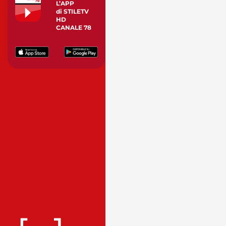
L’APP
di STILETV
HD
CANALE 78