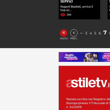
SERVIZI
Napoli Basket, arriva il
top sc...
266
«
‹
7
…
3
4
5
6
INIZIO
PREC.
Testata iscritta nel Registro de
Stampa presso il Tribunale di 
n. 34/2009