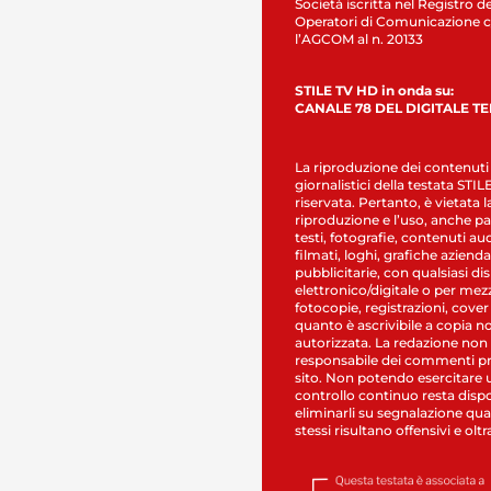
Società iscritta nel Registro de
Operatori di Comunicazione c
l’AGCOM al n. 20133
STILE TV HD in onda su:
CANALE 78 DEL DIGITALE T
La riproduzione dei contenuti
giornalistici della testata STI
riservata. Pertanto, è vietata l
riproduzione e l’uso, anche par
testi, fotografie, contenuti au
filmati, loghi, grafiche aziendal
pubblicitarie, con qualsiasi di
elettronico/digitale o per mez
fotocopie, registrazioni, cover
quanto è ascrivibile a copia n
autorizzata. La redazione non
responsabile dei commenti pr
sito. Non potendo esercitare 
controllo continuo resta dispo
eliminarli su segnalazione qual
stessi risultano offensivi e oltr