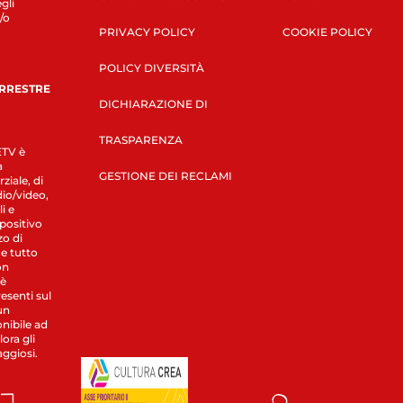
gli
/o
PRIVACY POLICY
COOKIE POLICY
POLICY DIVERSITÀ
ERRESTRE
DICHIARAZIONE DI
TRASPARENZA
LETV è
a
GESTIONE DEI RECLAMI
ziale, di
dio/video,
i e
spositivo
zo di
 e tutto
on
 è
esenti sul
un
nibile ad
ora gli
aggiosi.