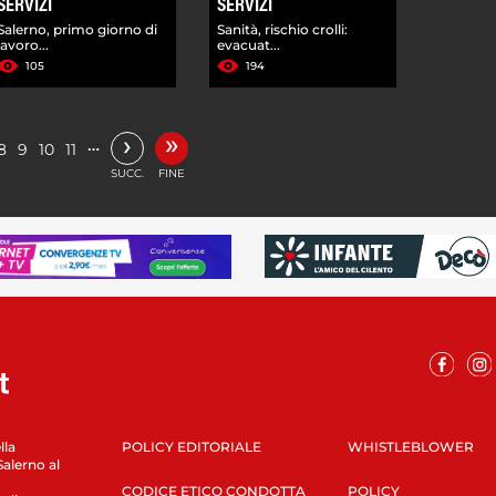
SERVIZI
SERVIZI
Salerno, primo giorno di
Sanità, rischio crolli:
lavoro...
evacuat...
105
194
»
›
…
8
9
10
11
SUCC.
FINE
lla
POLICY EDITORIALE
WHISTLEBLOWER
Salerno al
CODICE ETICO CONDOTTA
POLICY