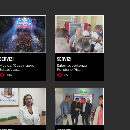
SERVIZI
SERVIZI
Musica, 'Casalnuovo
Salerno, vertenza
Estate': co...
Fonderie Pisa...
104
85