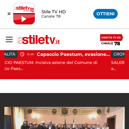
Stile TV HD
OTTIENI
Canale 78
Capaccio Paestum, evasione tassa di soggiorno: scoperte 49 strutture fantasma, elevate 132 sanzioni
CRONACA
13:55
ncisiva azione del Comune di
SALERNO. E' stato scoperto
a...