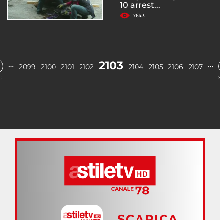
10 arrest...
7643
2103
…
…
2099
2100
2101
2102
2104
2105
2106
2107
C.
SCARICA