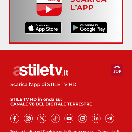
L’APP
Scarica l'app di STILE TV HD
STILE TV HD in onda su:
CANALE 78 DEL DIGITALE TERRESTRE
Testata iscritta nel Registro della Stampa presso il Tribunale di