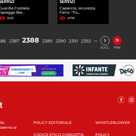
SERVIZI
SERVIZI
Guardia Costiera,
Capaccio, sicurezza.
"spiagge libe...
Farro: "Fo...
3231
4178
»
›
2388
…
386
2387
2389
2390
2391
2392
SUCC.
FINE
lla
POLICY EDITORIALE
WHISTLEBLOWER
Salerno al
CODICE ETICO CONDOTTA
POLICY