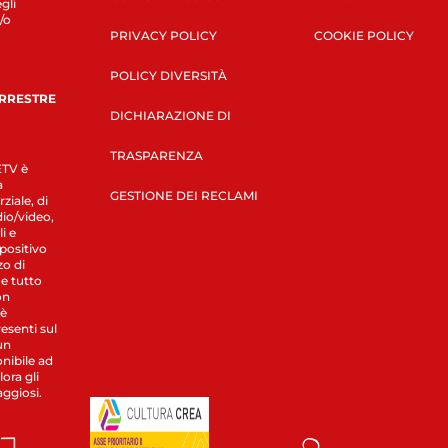
gli
/o
PRIVACY POLICY
COOKIE POLICY
POLICY DIVERSITÀ
ERRESTRE
DICHIARAZIONE DI
TRASPARENZA
LETV è
a
GESTIONE DEI RECLAMI
ziale, di
dio/video,
i e
spositivo
zo di
 e tutto
on
 è
esenti sul
un
nibile ad
ora gli
aggiosi.