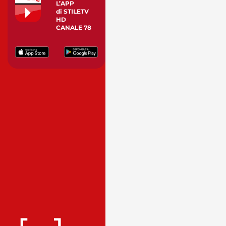
L’APP
di STILETV
HD
CANALE 78