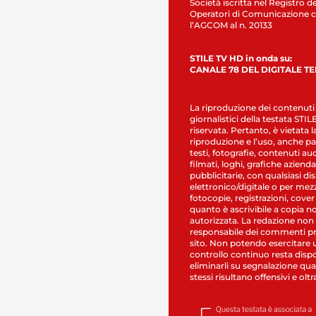
Società iscritta nel Registro de
Operatori di Comunicazione c
l’AGCOM al n. 20133
STILE TV HD in onda su:
CANALE 78 DEL DIGITALE T
La riproduzione dei contenuti
giornalistici della testata STI
riservata. Pertanto, è vietata l
riproduzione e l’uso, anche par
testi, fotografie, contenuti au
filmati, loghi, grafiche aziendal
pubblicitarie, con qualsiasi di
elettronico/digitale o per mez
fotocopie, registrazioni, cover
quanto è ascrivibile a copia n
autorizzata. La redazione non
responsabile dei commenti pr
sito. Non potendo esercitare 
controllo continuo resta dispo
eliminarli su segnalazione qual
stessi risultano offensivi e oltr