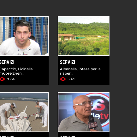
SERVIZI
SERVIZI
Capaccio, Licinella:
Albanella, intesa per la
muore 24en...
riaper...
9364
3829