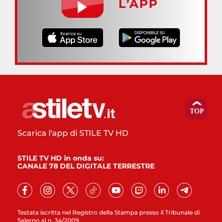
L’APP
Scarica l'app di STILE TV HD
STILE TV HD in onda su:
CANALE 78 DEL DIGITALE TERRESTRE
Testata iscritta nel Registro della Stampa presso il Tribunale di
Salerno al n. 34/2009