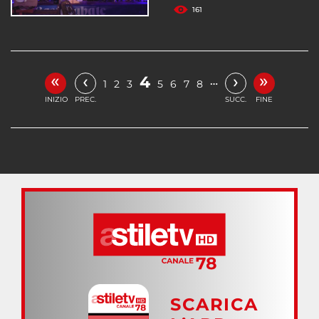
161
«
»
‹
›
4
…
1
2
3
5
6
7
8
INIZIO
PREC.
SUCC.
FINE
SCARICA