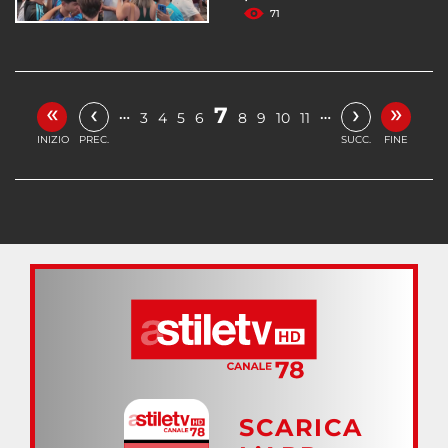
71
«
»
‹
›
7
…
…
3
4
5
6
8
9
10
11
INIZIO
PREC.
SUCC.
FINE
SCARICA