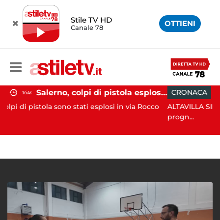
Stile TV HD
OTTIENI
Canale 78
Salerno, colpi di pistola esplosi a Pastena: paura tra i residenti
CRONACA
18:11
no stati esplosi in via Rocco
ALTAVILLA SILENTINA. Grave inc
progn...