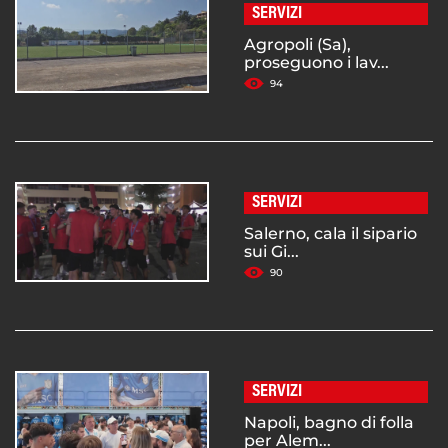
SERVIZI
Agropoli (Sa),
proseguono i lav...
94
SERVIZI
Salerno, cala il sipario
sui Gi...
90
SERVIZI
Napoli, bagno di folla
per Alem...