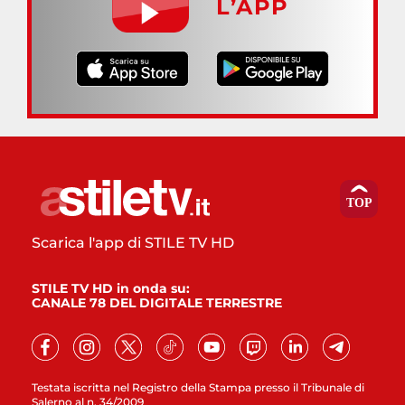
L’APP
Scarica l'app di STILE TV HD
STILE TV HD in onda su:
CANALE 78 DEL DIGITALE TERRESTRE
Testata iscritta nel Registro della Stampa presso il Tribunale di
Salerno al n. 34/2009