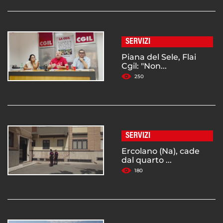
SERVIZI
Piana del Sele, Flai
Cgil: "Non...
250
SERVIZI
Ercolano (Na), cade
dal quarto ...
180