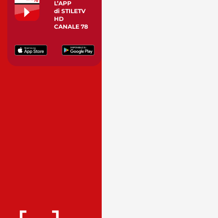
L’APP
di STILETV
HD
CANALE 78