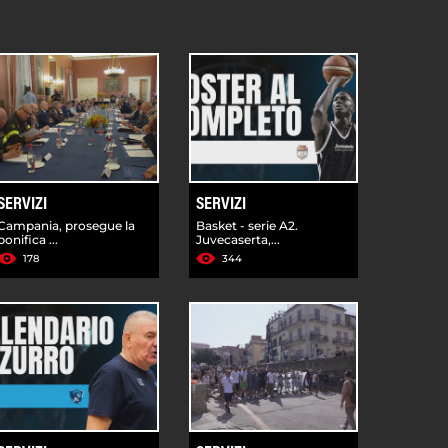
SERVIZI
SERVIZI
Campania, prosegue la
Basket - serie A2.
bonifica ...
Juvecaserta,...
178
344