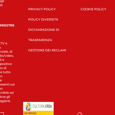
gli
/o
PRIVACY POLICY
COOKIE POLICY
POLICY DIVERSITÀ
ERRESTRE
DICHIARAZIONE DI
TRASPARENZA
LETV è
a
GESTIONE DEI RECLAMI
ziale, di
dio/video,
i e
spositivo
zo di
 e tutto
on
 è
esenti sul
un
nibile ad
ora gli
aggiosi.