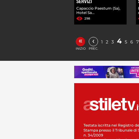
SERVIZI
Capaccio Paestum (Sa),
Hotel Sa...
298
«
‹
4
1
2
3
5
6
7
INIZIO
PREC.
Testata iscritta nel Registro de
Stampa presso il Tribunale di 
n. 34/2009