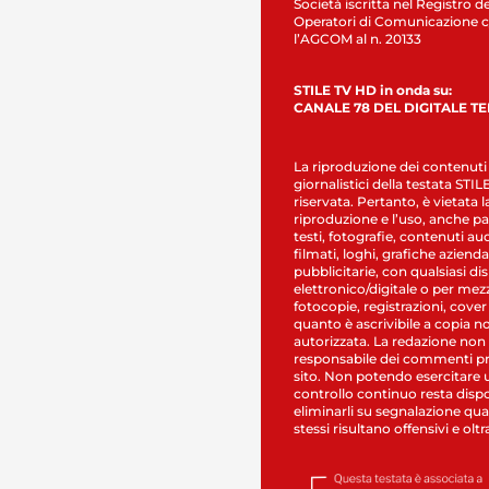
Società iscritta nel Registro de
Operatori di Comunicazione c
l’AGCOM al n. 20133
STILE TV HD in onda su:
CANALE 78 DEL DIGITALE T
La riproduzione dei contenuti
giornalistici della testata STI
riservata. Pertanto, è vietata l
riproduzione e l’uso, anche par
testi, fotografie, contenuti au
filmati, loghi, grafiche aziendal
pubblicitarie, con qualsiasi di
elettronico/digitale o per mez
fotocopie, registrazioni, cover
quanto è ascrivibile a copia n
autorizzata. La redazione non
responsabile dei commenti pr
sito. Non potendo esercitare 
controllo continuo resta dispo
eliminarli su segnalazione qual
stessi risultano offensivi e oltr