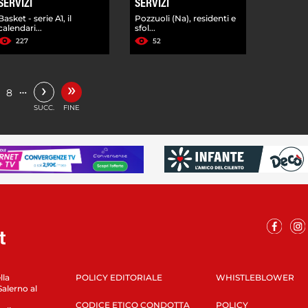
SERVIZI
SERVIZI
Basket - serie A1, il
Pozzuoli (Na), residenti e
calendari...
sfol...
227
52
»
›
…
8
SUCC.
FINE
lla
POLICY EDITORIALE
WHISTLEBLOWER
Salerno al
CODICE ETICO CONDOTTA
POLICY