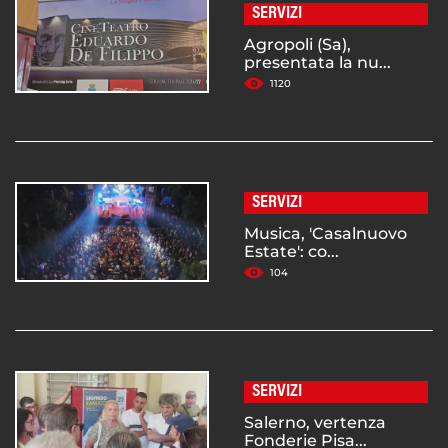
SERVIZI
Agropoli (Sa),
presentata la nu...
1120
SERVIZI
Musica, 'Casalnuovo
Estate': co...
104
SERVIZI
Salerno, vertenza
Fonderie Pisa...