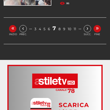
86
«
»
‹
›
7
…
…
3
4
5
6
8
9
10
11
INIZIO
PREC.
SUCC.
FINE
SCARICA