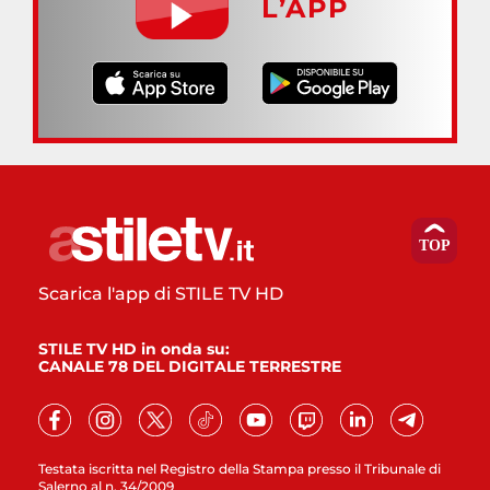
L’APP
Scarica l'app di STILE TV HD
STILE TV HD in onda su:
CANALE 78 DEL DIGITALE TERRESTRE
Testata iscritta nel Registro della Stampa presso il Tribunale di
Salerno al n. 34/2009