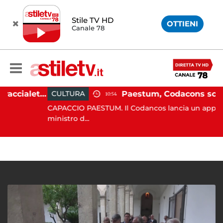
Stile TV HD
OTTIENI
Canale 78
Martina Carbonaro, braccialetto elettronico per i genitori della 14enne uccisa dall'ex
CULTURA
10:54
CAPACCIO PAESTUM. Il Codancos lancia un appello al
ministro d...