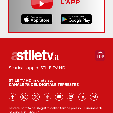
L’APP
Scarica l'app di STILE TV HD
STILE TV HD in onda su:
CANALE 78 DEL DIGITALE TERRESTRE
Testata iscritta nel Registro della Stampa presso il Tribunale di
Salerno al n. 34/2009