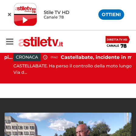
Stile TV HD
OTTIENI
Canale 78
Ischia, pusher sorpreso in spiaggia da carabinieri in Vespa
Castellabate, incidente in moto: 27enne in ospedale
CRONACA
05:42
CASTELLABATE. Ha perso il controllo della moto lungo la
Via d...