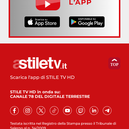
L’APP
Scarica l'app di STILE TV HD
STILE TV HD in onda su:
CANALE 78 DEL DIGITALE TERRESTRE
Testata iscritta nel Registro della Stampa presso il Tribunale di
Salerno al n. 34/2009