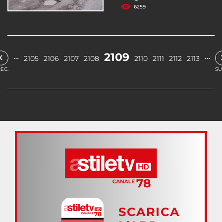
6259
‹
2109
…
…
2105
2106
2107
2108
2110
2111
2112
2113
EC.
SU
SCARICA