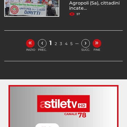
Agropoli (Sa), cittadini
incate...
57
«
»
‹
›
1
…
2
3
4
5
INIZIO
PREC.
SUCC.
FINE