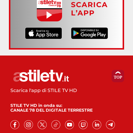
SCARICA
L’APP
Scarica l'app di STILE TV HD
STILE TV HD in onda su:
CANALE 78 DEL DIGITALE TERRESTRE