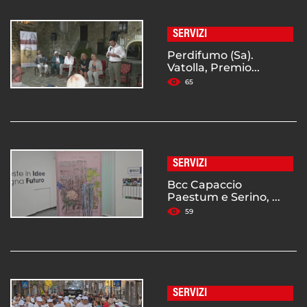
SERVIZI
Perdifumo (Sa).
Vatolla, Premio...
65
SERVIZI
Bcc Capaccio
Paestum e Serino, ...
59
SERVIZI