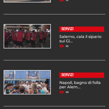
92
SERVIZI
Salerno, cala il sipario
sui Gi...
85
SERVIZI
Napoli, bagno di folla
per Alem...
68