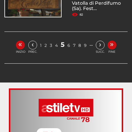
Vatolla di Perdifumo
(Sa). Fest...
82
«
»
‹
›
5
…
1
2
3
4
6
7
8
9
INIZIO
PREC.
SUCC.
FINE