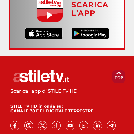
SCARICA
L’APP
Scarica l'app di STILE TV HD
STILE TV HD in onda su:
CANALE 78 DEL DIGITALE TERRESTRE