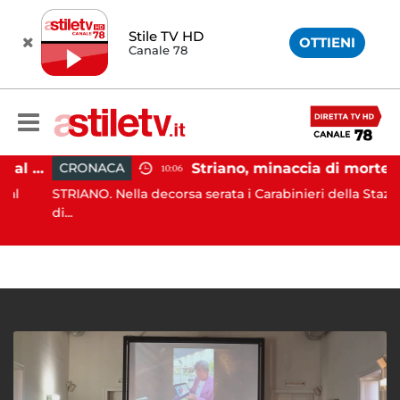
Stile TV HD
OTTIENI
Canale 78
Paestum, Codacons scrive al ministro Giuli: "Rilanciare scavi dell'Anfiteatro nell'area archeologica"
Striano, minaccia di morte il sindaco: 67enne ai domiciliari
CRONACA
10:06
STRIANO. Nella decorsa serata i Carabinieri della Stazione
di...