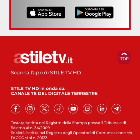
Scarica l'app di STILE TV HD
STILE TV HD in onda su:
CANALE 78 DEL DIGITALE TERRESTRE
Testata iscritta nel Registro della Stampa presso il Tribunale di
Salerno al n. 34/2009
Società iscritta nel Registro degli Operatori di Comunicazione c/o
l’AGCOM al n. 20133