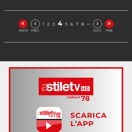
«
»
‹
›
4
…
1
2
3
5
6
7
8
INIZIO
PREC.
SUCC.
FINE
SCARICA
L’APP