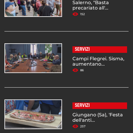
Salerno, "Basta
precariato all'...
152
SERVIZI
Campi Flegrei. Sisma,
aumentano...
86
SERVIZI
Giungano (Sa), 'Festa
dell'anti...
257