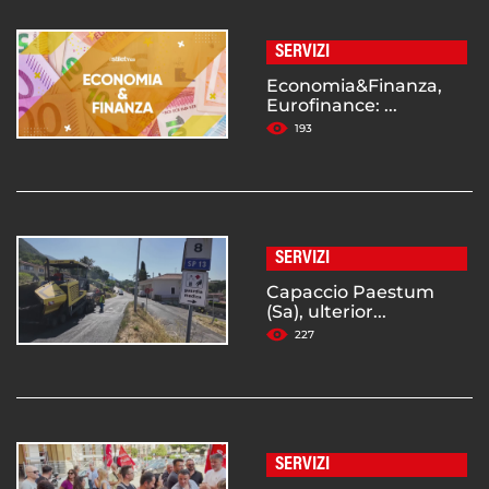
SERVIZI
Economia&Finanza,
Eurofinance: ...
193
SERVIZI
Capaccio Paestum
(Sa), ulterior...
227
SERVIZI