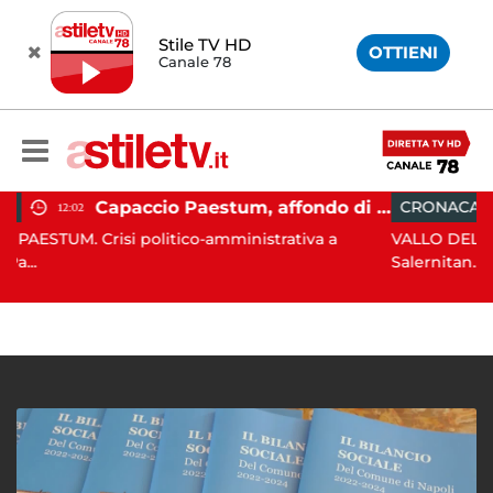
Stile TV HD
OTTIENI
Canale 78
Capaccio Paestum, affondo di Forza Italia: "Paolino è arrivato al capolinea"
CRONACA
15:36
politico-amministrativa a
VALLO DELLA LUCANIA. È di Val
Salernitan...