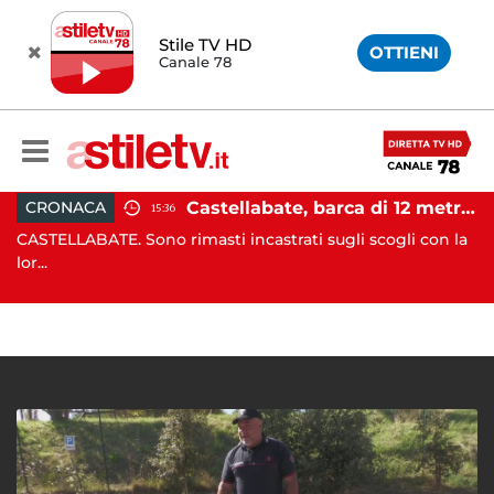
Stile TV HD
OTTIENI
Canale 78
incidente tra due auto: 4 feriti
Castellabate, barca di 12 metri resta incastrata sugli scogli: salvate 9 persone
CRONACA
15:36
CASTELLABATE. Sono rimasti incastrati sugli scogli con la
C
lor...
qu