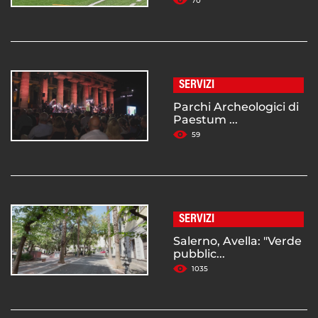
70
SERVIZI
Parchi Archeologici di
Paestum ...
59
SERVIZI
Salerno, Avella: "Verde
pubblic...
1035