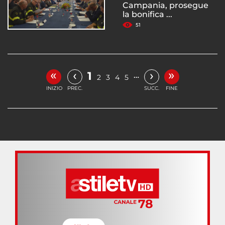
Campania, prosegue
la bonifica ...
51
«
»
‹
›
1
…
2
3
4
5
INIZIO
PREC.
SUCC.
FINE