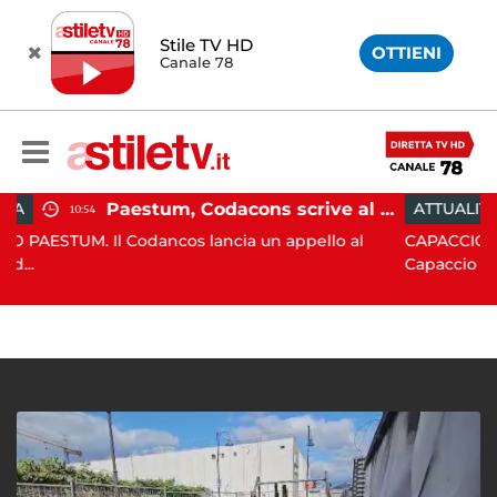
Stile TV HD
OTTIENI
Canale 78
Paestum, Codacons scrive al ministro Giuli: "Rilanciare scavi dell'Anfiteatro nell'area archeologica"
ATTUALITÀ
15:05
dancos lancia un appello al
CAPACCIO PAESTUM. Incisiva
Capaccio Paes...