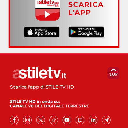
SCARICA
L’APP
Scarica l'app di STILE TV HD
STILE TV HD in onda su:
CANALE 78 DEL DIGITALE TERRESTRE