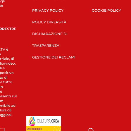
gli
/o
PRIVACY POLICY
COOKIE POLICY
POLICY DIVERSITÀ
ERRESTRE
DICHIARAZIONE DI
TRASPARENZA
LETV è
a
GESTIONE DEI RECLAMI
ziale, di
dio/video,
i e
spositivo
zo di
 e tutto
on
 è
esenti sul
un
nibile ad
ora gli
aggiosi.