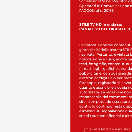
Società iscritta nel Registro de
Operatori di Comunicazione c
l’AGCOM al n. 20133
STILE TV HD in onda su:
CANALE 78 DEL DIGITALE T
La riproduzione dei contenuti
giornalistici della testata STI
riservata. Pertanto, è vietata l
riproduzione e l’uso, anche par
testi, fotografie, contenuti au
filmati, loghi, grafiche aziendal
pubblicitarie, con qualsiasi di
elettronico/digitale o per mez
fotocopie, registrazioni, cover
quanto è ascrivibile a copia n
autorizzata. La redazione non
responsabile dei commenti pr
sito. Non potendo esercitare 
controllo continuo resta dispo
eliminarli su segnalazione qual
stessi risultano offensivi e oltr