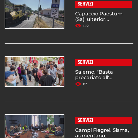
SERVIZI
Capaccio Paestum
(Sa), ulterior...
140
SERVIZI
Salerno, "Basta
precariato all'...
87
SERVIZI
Campi Flegrei. Sisma,
aumentano...