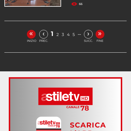
66
«
»
‹
›
1
…
2
3
4
5
INIZIO
PREC.
SUCC.
FINE
SCARICA