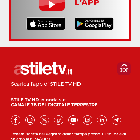
L’APP
Scarica l'app di STILE TV HD
STILE TV HD in onda su:
CANALE 78 DEL DIGITALE TERRESTRE
Testata iscritta nel Registro della Stampa presso il Tribunale di
Salerno al n. 34/2009