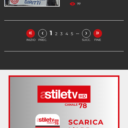
77
«
»
‹
›
1
…
2
3
4
5
INIZIO
PREC.
SUCC.
FINE
SCARICA