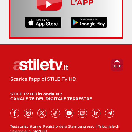
L’APP
Scarica l'app di STILE TV HD
STILE TV HD in onda su:
CANALE 78 DEL DIGITALE TERRESTRE
Testata iscritta nel Registro della Stampa presso il Tribunale di
Salerno al n. 34/2009