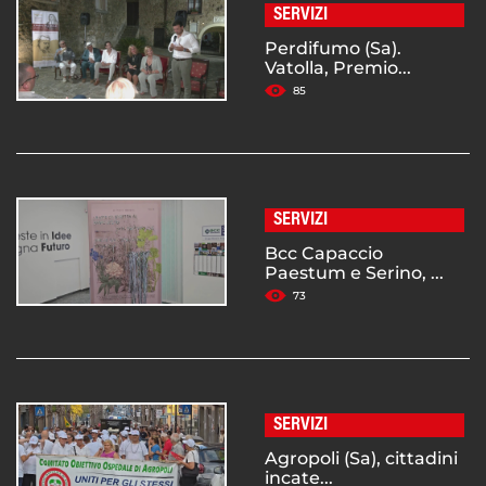
SERVIZI
Perdifumo (Sa).
Vatolla, Premio...
85
SERVIZI
Bcc Capaccio
Paestum e Serino, ...
73
SERVIZI
Agropoli (Sa), cittadini
incate...