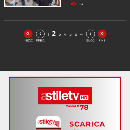
123
«
»
‹
›
2
…
1
3
4
5
6
INIZIO
PREC.
SUCC.
FINE
SCARICA