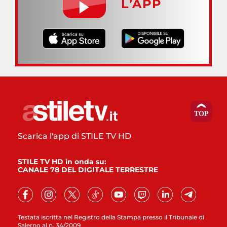
L’APP
Scarica l'app di STILE TV HD
STILE TV HD in onda su:
CANALE 78 DEL DIGITALE TERRESTRE
Testata iscritta nel Registro della Stampa presso il Tribunale di
Salerno al n. 34/2009