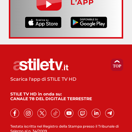
L’APP
Scarica l'app di STILE TV HD
STILE TV HD in onda su:
CANALE 78 DEL DIGITALE TERRESTRE
Testata iscritta nel Registro della Stampa presso il Tribunale di
Salerno al n. 34/2009