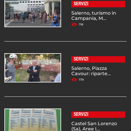
SERVIZI
Salerno, turismo in
Campania, M...
118
SERVIZI
Salerno, Piazza
Cavour: riparte...
179
SERVIZI
Castel San Lorenzo
(Sa), Aree I...