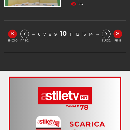
184
«
»
‹
›
10
…
…
6
7
8
9
11
12
13
14
INIZIO
PREC.
SUCC.
FINE
SCARICA