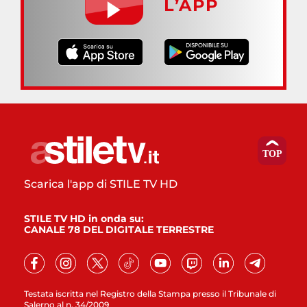
L’APP
Scarica l'app di STILE TV HD
STILE TV HD in onda su:
CANALE 78 DEL DIGITALE TERRESTRE
Testata iscritta nel Registro della Stampa presso il Tribunale di
Salerno al n. 34/2009