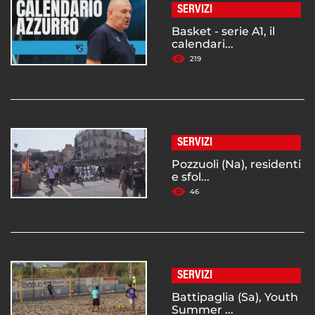
SERVIZI
Basket - serie A1, il
calendari...
219
SERVIZI
Pozzuoli (Na), residenti
e sfol...
46
SERVIZI
Battipaglia (Sa), Youth
Summer ...