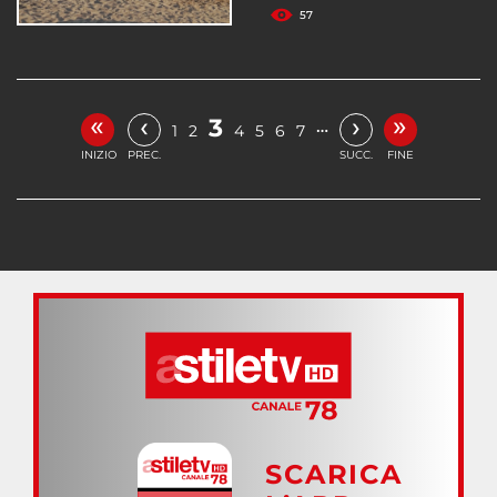
57
«
»
‹
›
3
…
1
2
4
5
6
7
INIZIO
PREC.
SUCC.
FINE
SCARICA