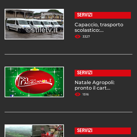
SERVIZI
Capaccio, trasporto
scolastico:...
3327
SERVIZI
Natale Agropoli:
pronto il cart...
1516
SERVIZI