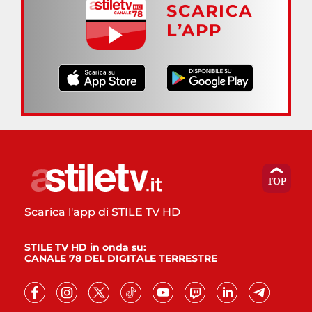
SCARICA
L’APP
Scarica l'app di STILE TV HD
STILE TV HD in onda su:
CANALE 78 DEL DIGITALE TERRESTRE