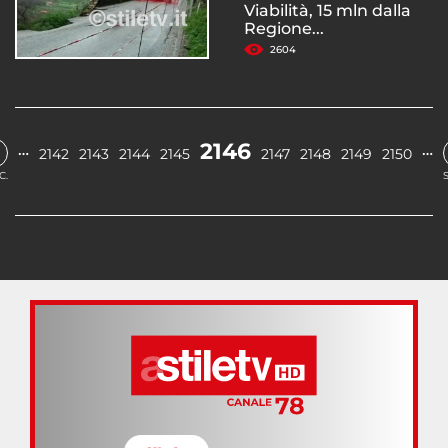
Viabilità, 15 mln dalla
Regione...
2604
2146
…
…
2142
2143
2144
2145
2147
2148
2149
2150
C.