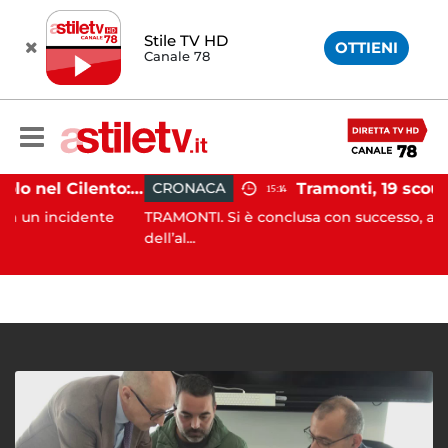
Stile TV HD
OTTIENI
Canale 78
Incidente agricolo nel Cilento: trattore si ribalta, muore 71enne
CRONACA
15:14
ncidente
TRAMONTI. Si è conclusa con successo, alle prime l
dell’al...