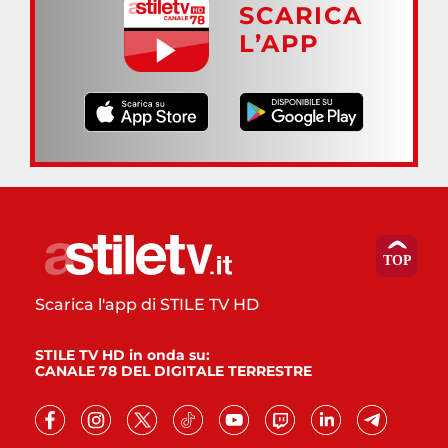
SCARICA
L’APP
Scarica l'app di STILE TV HD
STILE TV HD in onda su:
CANALE 78 DEL DIGITALE TERRESTRE