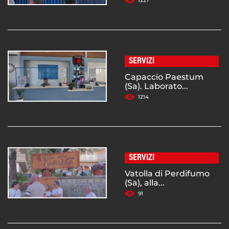
1227
SERVIZI
Capaccio Paestum
(Sa). Laborato...
1214
SERVIZI
Vatolla di Perdifumo
(Sa), alla...
91