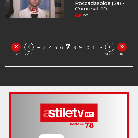
Roccadaspide (Sa) -
Comunali 20...
177
«
»
‹
›
7
…
…
3
4
5
6
8
9
10
11
INIZIO
PREC.
SUCC.
FINE