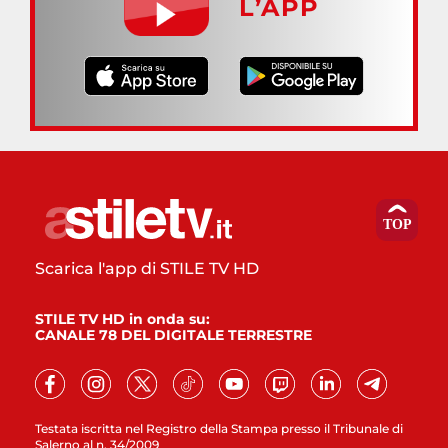
L’APP
Scarica l'app di STILE TV HD
STILE TV HD in onda su:
CANALE 78 DEL DIGITALE TERRESTRE
Testata iscritta nel Registro della Stampa presso il Tribunale di
Salerno al n. 34/2009