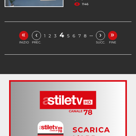
1146
«
»
‹
›
4
…
1
2
3
5
6
7
8
INIZIO
PREC.
SUCC.
FINE
SCARICA