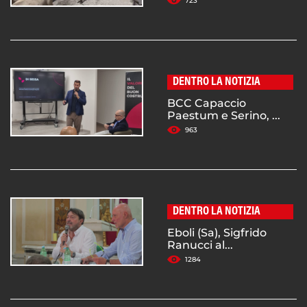
723
DENTRO LA NOTIZIA
BCC Capaccio
Paestum e Serino, ...
963
DENTRO LA NOTIZIA
Eboli (Sa), Sigfrido
Ranucci al...
1284