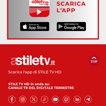
SCARICA
L’APP
Scarica l'app di STILE TV HD
STILE TV HD in onda su:
CANALE 78 DEL DIGITALE TERRESTRE