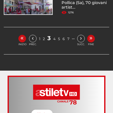
Pollica (Sa), 70 giovani
artist...
1276
«
»
‹
›
3
…
1
2
4
5
6
7
INIZIO
PREC.
SUCC.
FINE