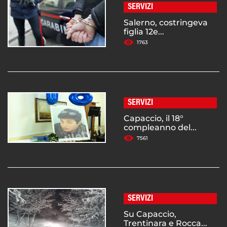
SERVIZI
Salerno, costringeva
figlia 12e...
1763
SERVIZI
Capaccio, il 18°
compleanno del...
7561
SERVIZI
Su Capaccio,
Trentinara e Rocca...