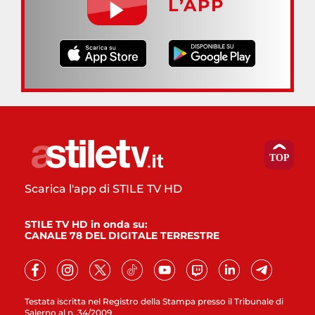
L’APP
Scarica l'app di STILE TV HD
STILE TV HD in onda su:
CANALE 78 DEL DIGITALE TERRESTRE
Testata iscritta nel Registro della Stampa presso il Tribunale di
Salerno al n. 34/2009