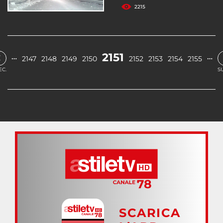
2215
‹
2151
…
…
2147
2148
2149
2150
2152
2153
2154
2155
EC.
S
SCARICA