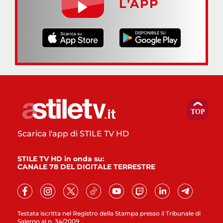
L’APP
Scarica l'app di STILE TV HD
STILE TV HD in onda su:
CANALE 78 DEL DIGITALE TERRESTRE
Testata iscritta nel Registro della Stampa presso il Tribunale di
Salerno al n. 34/2009