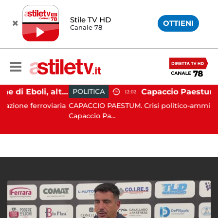
Stile TV HD
OTTIENI
Canale 78
Caos alla stazione di Eboli, alterco a bordo: malore per la capotreno e Intercity per Taranto fermo per ore
POLITICA
12:02
 ferroviaria
CAPACCIO PAESTUM. Crisi politico-amministrativa 
Capaccio Pa...