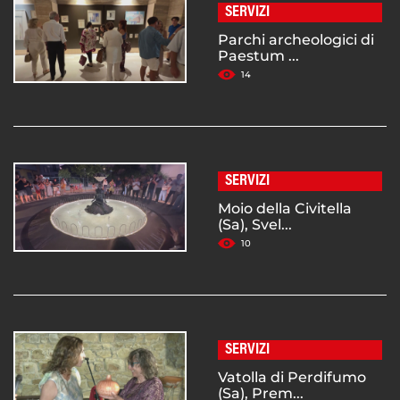
SERVIZI
Parchi archeologici di
Paestum ...
14
SERVIZI
Moio della Civitella
(Sa), Svel...
10
SERVIZI
Vatolla di Perdifumo
(Sa), Prem...