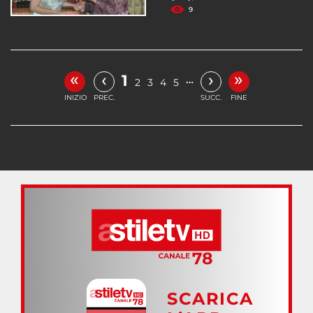
9
«
»
‹
›
1
…
2
3
4
5
INIZIO
PREC.
SUCC.
FINE
SCARICA