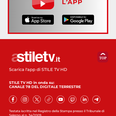
L’APP
Scarica l'app di STILE TV HD
STILE TV HD in onda su:
CANALE 78 DEL DIGITALE TERRESTRE
Testata iscritta nel Registro della Stampa presso il Tribunale di
Salerno al n. 34/2009