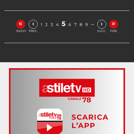
«
»
‹
›
5
…
1
2
3
4
6
7
8
9
INIZIO
PREC.
SUCC.
FINE
SCARICA
L’APP