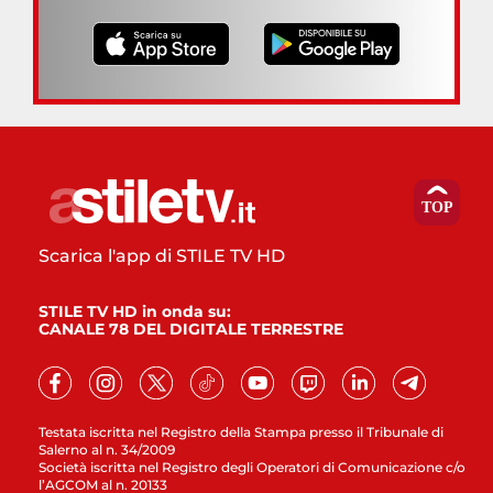
Scarica l'app di STILE TV HD
STILE TV HD in onda su:
CANALE 78 DEL DIGITALE TERRESTRE
Testata iscritta nel Registro della Stampa presso il Tribunale di
Salerno al n. 34/2009
Società iscritta nel Registro degli Operatori di Comunicazione c/o
l’AGCOM al n. 20133