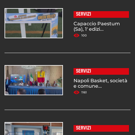
SERVIZI
Capaccio Paestum
(Sa), 1' edizi...
100
SERVIZI
Napoli Basket, società
e comune...
1161
SERVIZI