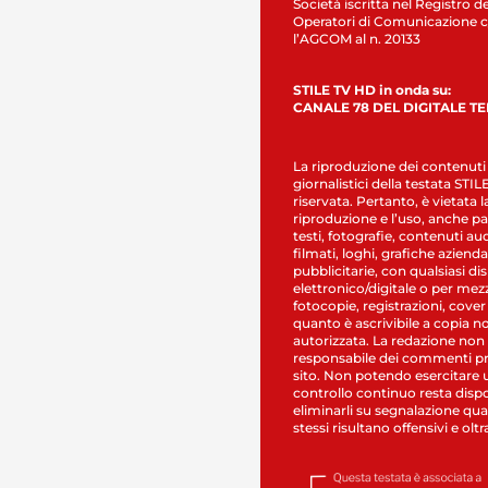
Società iscritta nel Registro de
Operatori di Comunicazione c
l’AGCOM al n. 20133
STILE TV HD in onda su:
CANALE 78 DEL DIGITALE T
La riproduzione dei contenuti
giornalistici della testata STI
riservata. Pertanto, è vietata l
riproduzione e l’uso, anche par
testi, fotografie, contenuti au
filmati, loghi, grafiche aziendal
pubblicitarie, con qualsiasi di
elettronico/digitale o per mez
fotocopie, registrazioni, cover
quanto è ascrivibile a copia n
autorizzata. La redazione non
responsabile dei commenti pr
sito. Non potendo esercitare 
controllo continuo resta dispo
eliminarli su segnalazione qual
stessi risultano offensivi e oltr