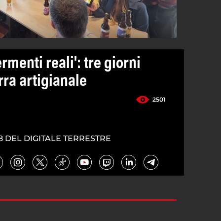
ermenti reali': tre giorni
irra artigianale
2501
5
8 DEL DIGITALE TERRESTRE