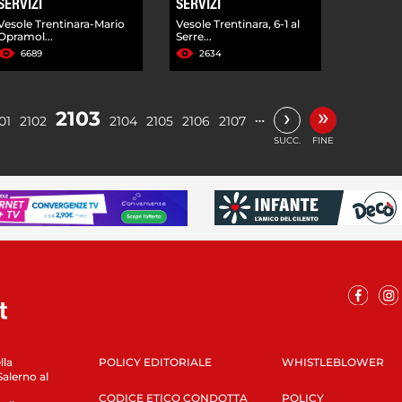
SERVIZI
SERVIZI
Vesole Trentinara-Mario
Vesole Trentinara, 6-1 al
Opramol...
Serre...
6689
2634
»
›
2103
…
01
2102
2104
2105
2106
2107
SUCC.
FINE
lla
POLICY EDITORIALE
WHISTLEBLOWER
Salerno al
CODICE ETICO CONDOTTA
POLICY