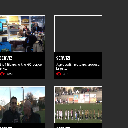
SERVIZI
SERVIZI
Bit Milano, oltre 40 buyer
Agropoli, metano: accesa
in v...
la pri...
7856
4181