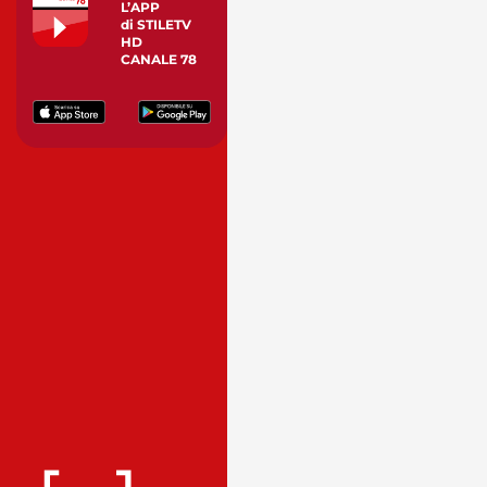
L’APP
di STILETV
HD
CANALE 78