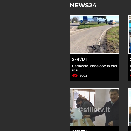
NEWS24
SERVIZI
Capaccio, cade con la bici
in u...
6003