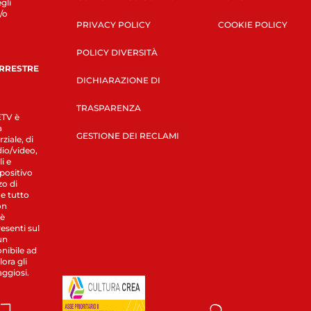
gli
/o
PRIVACY POLICY
COOKIE POLICY
POLICY DIVERSITÀ
ERRESTRE
DICHIARAZIONE DI
TRASPARENZA
LETV è
a
GESTIONE DEI RECLAMI
ziale, di
dio/video,
i e
spositivo
zo di
 e tutto
on
 è
esenti sul
un
nibile ad
ora gli
aggiosi.