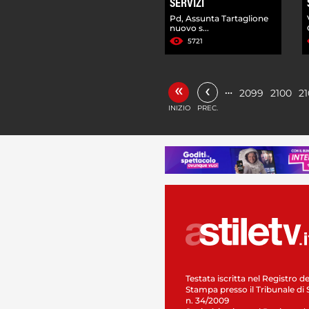
SERVIZI
Pd, Assunta Tartaglione
nuovo s...
5721
«
‹
…
2099
2100
21
INIZIO
PREC.
Testata iscritta nel Registro de
Stampa presso il Tribunale di 
n. 34/2009